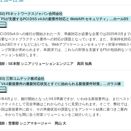
1:10～11:50
(02) F5ネットワークスジャパン合同会社
「F5が支援するPCI DSS v4.0の新要件対応と Web/API セキュリティ」…ホールD
PCI DSSv4.0への移行が開始された一方、準拠対応が必要な企業では2025年3月まで
必要なベストプラクティス要件への対応が課題となっています。また、非保持化対応
済みのECサイトなどにおいても、Webアプリケーションセキュリティ対策やWebス
ミング対策が求められます。本講演では、これらの対策を支援するF5の包括的なソ
ューションを紹介します。
講師：SE本部 シニアソリューションエンジニア 髙田 知典
(03) 三和コムテック株式会社
「V4.0新規要件の最新対応状況とすぐに始められる新規要件対策」…ガラス棟
本年4月より、施行開始となったV4.0準拠ですが、いわゆる新規要件は、まだベスト
ラクティスとして完全準拠はこれからのように見受けられます。そこで、弊社では、
今回は新規要件に絞り、その準拠状況や課題などをアンケート結果に基づきご案内
し、今からでも間に合う対策ソリューションをご紹介いたします。
講師：営業部 シニアマネージャー 岡山 大