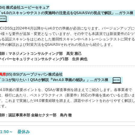
(04) 株式会社ユービーセキュア
「v4.0のスキャンやテストの実施時の注意点をQSA/ASVの視点で解説」…ガラス
PCI DSSは2024年4月以降からv4.0での準拠が必須になります。バージョンアップに
い様々な要件が追加・変更となっていますが、その中でも本講演では新規要件の1つ
ある認証スキャンをはじめとした脆弱性スキャンやペネトレーションテストに関する
要件の解説および対策方法をQSA/ASVそれぞれの視点から紹介します。
講師：マネジメントコンサルティング部 髙安 雅己
サイバーセキュリティコンサルティング1部 生井 絢也
満席
(05) BSIグループジャパン株式会社
「ココが知りたい！QSAが解説『Ver.4.0 準拠の秘訣』」…ガラス棟
V4.0準拠の重要ポイントを、QSAが審査事例を踏まえてご紹介します。各事業者で
は、移行にあたり、ベストプラクティス（新要件）対応の準備を進めていると思いま
す。これまで実施したV4.0審査経験を踏まえ、課題やポイントをわかりやすく解説
ます。
講師：認証事業本部 金融セクター部 島内 徹
11:50～ 昼休み