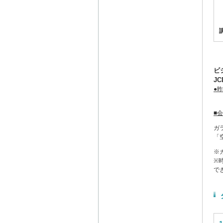
ビ
J
●
■
ガ
「
※
※
で