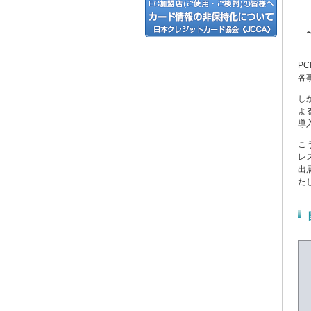
P
各
し
よ
導
こ
レ
出
た