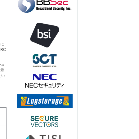
用に
RC
シュ
展示
とい