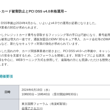
～カード被害防止とPCI DSS v4.0本格運用～
CI DSS準拠は2024年4月から、いよいよv4.0での運用が必要になりました。
事業者の対応が求められます。
かしクレジットカード番号を窃取するフィッシング等の手口は巧妙になり、番号盗
る被害は増大の一途です。通販加盟店のEMV 3Dセキュア導入、カード会社等のDMA
入など、新たなセキュリティ対策の強化が求められています。
うした流れの中、カード関係事業者の皆さまに、PCI DSS v4.0への準拠や、キャッ
スの安全を支援するため、このフォーラムを開催します。対面ライブによる講演、
展を中心に、WEBラーニング方式を併用して、遠隔地の方にも受講いただける態勢
します。
開催要項
2024年6月19日（水）
日時
10時00分～16時40分 （受付開始9時30分）
東京国際フォーラム（有楽町駅前）
会場アクセス>>