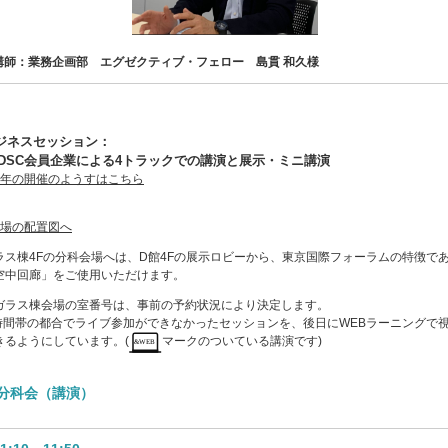
講師：業務企画部 エグゼクティブ・フェロー 島貫 和久様
ジネスセッション：
CDSC会員企業による4トラックでの講演と展示・ミニ講演
昨年の開催のようすはこちら
会場の配置図へ
ラス棟4Fの分科会場へは、D館4Fの展示ロビーから、東京国際フォーラムの特徴で
空中回廊」をご使用いただけます。
ガラス棟会場の室番号は、事前の予約状況により決定します。
時間帯の都合でライブ参加ができなかったセッションを、後日にWEBラーニングで
きるようにしています。(
マークのついている講演です)
分科会（講演）