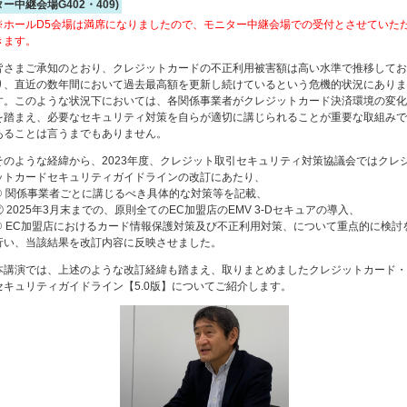
ター中継会場G402・409)
※ホールD5会場は満席になりましたので、モニター中継会場での受付とさせていた
きます。
皆さまご承知のとおり、クレジットカードの不正利用被害額は高い水準で推移してお
り、直近の数年間において過去最高額を更新し続けているという危機的状況にありま
す。このような状況下においては、各関係事業者がクレジットカード決済環境の変化
を踏まえ、必要なセキュリティ対策を自らが適切に講じられることが重要な取組みで
あることは言うまでもありません。
そのような経緯から、2023年度、クレジット取引セキュリティ対策協議会ではクレ
ットカードセキュリティガイドラインの改訂にあたり、
① 関係事業者ごとに講じるべき具体的な対策等を記載、
② 2025年3月末までの、原則全てのEC加盟店のEMV 3-Dセキュアの導入、
③ EC加盟店におけるカード情報保護対策及び不正利用対策、について重点的に検討
行い、当該結果を改訂内容に反映させました。
本講演では、上述のような改訂経緯も踏まえ、取りまとめましたクレジットカード・
セキュリティガイドライン【5.0版】についてご紹介します。