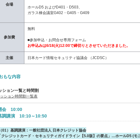
会場
ホールD5 およびD401・D503、
ガラス棟会議室G402・G405・G409
無料
参加費
■参加申込・お問合せ専用フォーム
お申込みは6/18(火)12:00で締切りとさせていただきました。
主催
日本カード情報セキュリティ協議会 （JCDSC）
おもな内容
ッション一覧と時間割
セッション時間割一覧表
開会 10:00
基調講演 10:10～10:50
（01）基調講演：一般社団法人 日本クレジット協会
「クレジットカード・セキュリティガイドライン【5.0版】の要点」…ホールD5 (モ