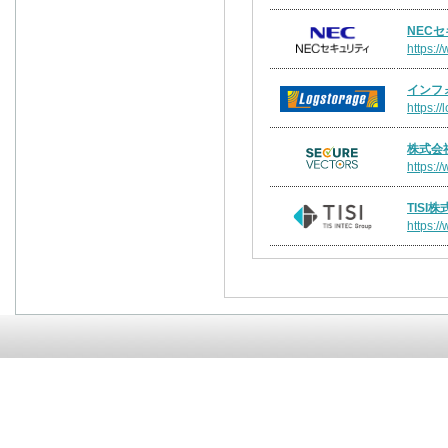
NEC
https:/
インフ
https:/
株式会
https:/
TISI
https:/