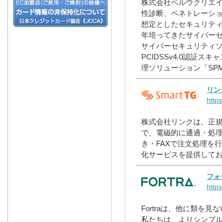
株式会社ベルウクリエイ
性診断、ペネトレーシ
想定としたセキュリテ
年培ってきたサイバー
サイバーセキュリティ
PCIDSSv4.0認証
理ソリューション「SP
リンク
http
株式会社リンクは、正
で、電磁的に通過・処
き・FAXで注文処理を
化サービスを提供して
フォ
http
Fortraは、他に類を
私たちは、よりシンプ