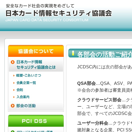
各部会の活動ご紹
JCDSC内には次の部会が
QSA部会
…QSA、ASV、P
※会合の参加者は審査員資
クラウドサービス部会
…ク
ー、ユーザーなど、立場の
部会で、すべてのJCDSC
ユーザー分科会
…クラウドサ
拠対象となる企業、PCI SSCのPO(