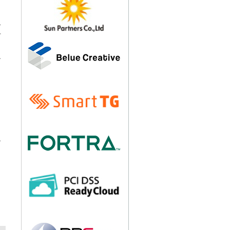
ー
十
ン
ま
と
サ