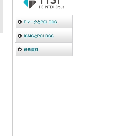
い
済
に