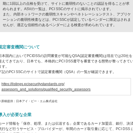
期に1回以上の点検を受けて、サイトに脆弱性のないことの認証を得ることが求
められます。ASVの一覧は、PCI SSCのサイトに掲示されています。
また、内部ネットワークの脆弱性スキャンやペネトレーションテスト、アプリケ
ーションの脆弱性検査などは、PCI SSCが認定しているベンダーに限定はされま
せんが、適正な信頼性のあるベンダーによる検査が求められています。
認定審査機関について
日本国内においてPCIDSSの訪問審査が可能なQSA(認定審査機関)は現在では20社を
超えてきており、日本でも、本格的にPCI DSS遵守を審査できる態勢が整ってきて
ます。
下記のPCI SSCのサイトで認定審査機関（QSA）の一覧が確認できます。
https://listings.pcisecuritystandards.org/
assessors_and_solutions/qualified_security_assessors
※原稿提供：日本アイ・ビー・エム株式会社
導入が必要な企業
カード情報を「保存、処理、または伝送する」企業であるカード加盟店、銀行、決
代行など行うサービス・プロバイダーが、年間のカード取引量に応じて、PCI DSS 