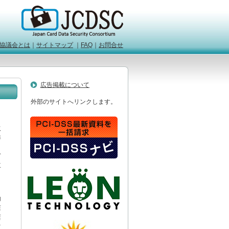
協議会とは
｜
サイトマップ
｜
FAQ
｜
お問合せ
広告掲載について
外部のサイトへリンクします。
取
準
ド
立
加
店
店
常