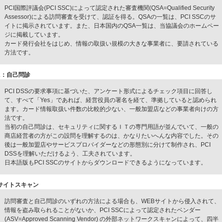
PCI国際評議会(PCI SSC)によって認定された審査機関(QSA=Qualified Security
Assessor)による訪問審査を受けて、認証を得る。QSAの一覧は、PCI SSCのサ
イトに掲示されています。また、日本国内のQSA一覧は、当協議会のホームペー
ジに掲載しています。
カード発行会社をはじめ、情報の取扱い規模の大きな事業者に、要請されている
方法です。
2：自己問診
PCI DSSの要求事項に基づいた、アンケート形式によるチェック項目に回答し
て、すべて「Yes」であれば、経営役員の署名を経て、準拠していると認められ
ます。カード情報取扱い件数の比較的少ない、一般加盟店などの事業者向けの方
法です。
当初の自己問診は、セキュリティに関するＩＴの専門用語が並んでいて、一般の
商店経営者の方がこの設問を理解するのは、かなりたいへんな内容でした。その
後は一般加盟店やサービスプロバイダーなどの形態別に分けて制作され、PCI
DSSを理解いただけるよう、工夫されています。
日本語版もPCI SSCのサイトからダウンロードできるようになっています。
サイトスキャン
訪問審査と自己問診のいずれの方法による場合も、WEBサイトから侵入されて、
情報を盗み取られることがないか、PCI SSCによって認定されたベンダー
(ASV=Approved Scanning Vendor) の外部ネットワークスキャンによって、四半