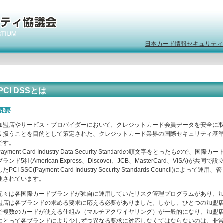
日本カード情報セキュリティ
PCI DSSとは
概要
加盟店やサービス・プロバイダーにおいて、クレジットカード会員データを安全に
り扱うことを目的として策定された、クレジットカード業界の国際セキュリティ基
です。
Payment Card Industry Data Security Standardの頭文字をとったもので、国際カー
ブランド5社(American Express、Discover、JCB、MasterCard、VISA)が共同で設
したPCI SSC(Payment Card Industry Security Standards Council)によって運用、管
理されています。
元々は各国際カードブランドが独自に運用していたリスク管理プログラムがあり、
盟店は各ブランドの求める要求に応える必要がありました。しかし、ひとつの加盟
で複数のカードが使える仕組み（マルチアクワイヤリング）が一般的になり、加盟
にとって各ブランドにより少しずつ異なる要求に対応しなくてはならないのは、非