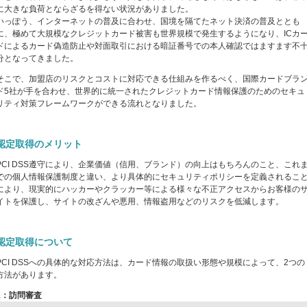
に大きな負荷とならざるを得ない状況がありました。
いっぽう、インターネットの普及に合わせ、国境を隔てたネット決済の普及ととも
に、極めて大規模なクレジットカード被害も世界規模で発生するようになり、ICカ
ドによるカード偽造防止や対面取引における暗証番号での本人確認ではますます不
分となってきました。
そこで、加盟店のリスクとコストに対応できる仕組みを作るべく、国際カードブラ
ド5社が手を合わせ、世界的に統一されたクレジットカード情報保護のためのセキュ
リティ対策フレームワークができる流れとなりました。
認定取得のメリット
PCI DSS遵守により、企業価値（信用、ブランド）の向上はもちろんのこと、これ
での個人情報保護制度と違い、より具体的にセキュリティポリシーを定義されるこ
により、現実的にハッカーやクラッカー等による様々な不正アクセスからお客様の
イトを保護し、サイトの改ざんや悪用、情報盗用などのリスクを低減します。
認定取得について
PCI DSSへの具体的な対応方法は、カード情報の取扱い形態や規模によって、2つの
方法があります。
1：訪問審査