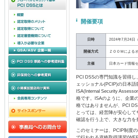
開催要項
日時
2024年7月24
開催方式
ＺＯＯＭによる
主催
日本カード情報セ
PCI DSSの専門知識を習得し
ェッショナル(PCIP)の日本
ISA(Internal Securit
格です。ISAのように、企業の
格ではありませんが、PCI D
とっては、経営陣が安心して
確認を行う上で、大きな力を
このセミナーは、PCIP制度
で行われる資格取得講習(WE