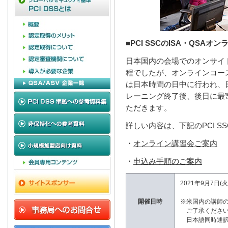
■PCI SSCのISA・QSAオ
日本国内の会場でのオンサイ
程でしたが、オンラインコー
は日本時間の日中に行われ、
レーニング終了後、後日に最
ただきます。
詳しい内容は、下記のPCI S
・
オンライン講習会ご案内
・
申込み手順のご案内
2021年9月7日(
開催日時
※米国内の講師
ご了承くださ
日本語同時通訳