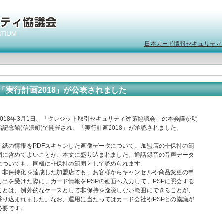
日本カード情報セキュリティ
「実行計画2018」が公表されました
2018年3月1日、「クレジット取引セキュリティ対策協議会」の本会議が明
治記念館(信濃町)で開催され、「実行計画2018」が承認されました。
・紙の情報をPDFスキャンした画像データについて、加盟店の非保持の範
囲に含めてよいことが、本文に盛り込まれました。通話録音の音声データ
についても、同様に非保持の範囲として認められます。
・非保持化を達成した加盟店でも、お客様からキャンセルや商品変更の申
し出を受けた際に、カード情報をPSPの画面へ入力して、PSPに照会する
ことは、例外的なケースとして非保持を逸脱しない範囲にできることが、
盛り込まれました。なお、運用に当たってはカード会社やPSPとの協議が
必要です。