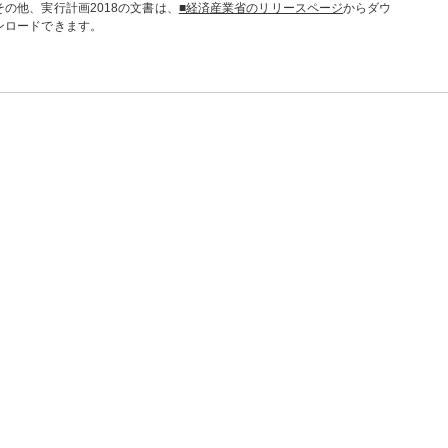
その他、実行計画2018の文書は、
■経済産業省のリリースページ
からダウ
ンロードできます。