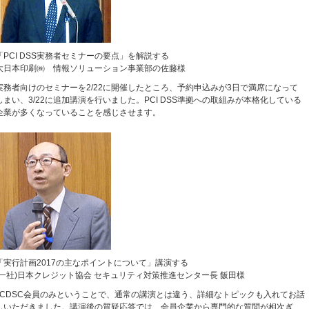
「PCI DSS実務者セミナーの要点」を解説する
大日本印刷㈱ 情報ソリューション事業部の佐藤様
実務者向けのセミナーを2/22に開催したところ、予約申込みが3日で満席になって
しまい、3/22に追加講演を行いました。PCI DSS準拠への取組みが本格化している
企業が多くなっていることを感じさせます。
「実行計画2017の主なポイントについて」講演する
(一社)日本クレジット協会 セキュリティ対策推進センター長 飯田様
JCDSC会員のみということで、通常の講演とは違う、詳細なトピックも入れてお話
しいただきました。講演後の質疑応答では、会員企業から専門的な質問が相次ぎ、