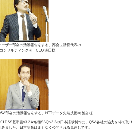
ユーザー部会の活動報告をする、部会世話役代表の
fjコンサルティング㈱ CEO 瀬田様
QSA部会の活動報告をする、NTTデータ先端技術㈱ 池谷様
PCI DSS基準書v3.2や各種SAQ v3.2の日本語版制作に、QSA各社の協力を得て取り
組みました。日本語版はまもなく公開される見通しです。