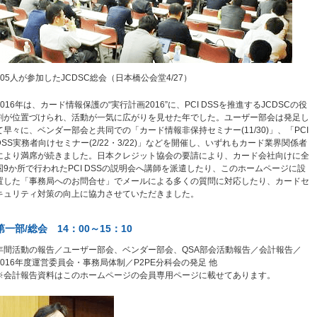
105人が参加したJCDSC総会（日本橋公会堂4/27）
2016年は、カード情報保護の“実行計画2016”に、PCI DSSを推進するJCDSCの役
割が位置づけられ、活動が一気に広がりを見せた年でした。ユーザー部会は発足し
て早々に、ベンダー部会と共同での「カード情報非保持セミナー(11/30)」、「PCI
DSS実務者向けセミナー(2/22・3/22)」などを開催し、いずれもカード業界関係者
により満席が続きました。日本クレジット協会の要請により、カード会社向けに全
国9か所で行われたPCI DSSの説明会へ講師を派遣したり、このホームページに設
置した「事務局へのお問合せ」でメールによる多くの質問に対応したり、カードセ
キュリティ対策の向上に協力させていただきました。
第一部/総会 14：00～15：10
年間活動の報告／ユーザー部会、ベンダー部会、QSA部会活動報告／会計報告／
2016年度運営委員会・事務局体制／P2PE分科会の発足 他
※会計報告資料はこのホームページの会員専用ページに載せてあります。