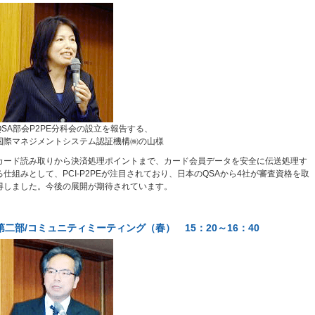
QSA部会P2PE分科会の設立を報告する、
国際マネジメントシステム認証機構㈱の山様
カード読み取りから決済処理ポイントまで、カード会員データを安全に伝送処理す
る仕組みとして、PCI-P2PEが注目されており、日本のQSAから4社が審査資格を取
得しました。今後の展開が期待されています。
第二部/コミュニティミーティング（春） 15：20～16：40