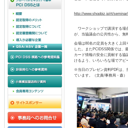
http://www.shopbiz.jp/rt/seminar
ワークショップで講演する場合
が、当協議会の公共性から、無
会場は80名の定員を大きく上回
した。またPCIDSS関係では
カード情報の安全に貢献する協
けるよう、いろいろな場でアピ
※当日のプレゼン資料PDFは
ています。（文責/事務局・森）