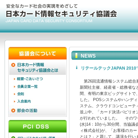
NEWS
リテールテックJAPAN 20
第26回流通情報システム総合展「
新聞社主催、経産省・総務省など後援
間、有明の東京ビッグサイトで、I
した。 POSシステムやハンディ
ステム、クラウドコンピューティ
並ぶ中、「カード決済パビリオ
が行われていました。 そのワー
(水)14：10から30分間、当協
ィ株式会社)が、「お客様のカード
とは？」と題して、講演を行い