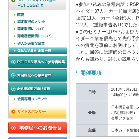
●参加申込みの業種内訳：PSP
バイダー37人、カード加盟店(
販売)11人、カード会社3人、
127人 (重複申告あり)でした
●このセミナーはPSPおよび
イダー企業を優先して先行予約
への質問を事前にお受けして
した。回答には講師の日本ク
からも加わり、詳しい説明を
開催要項
2018年3月23
日時
14時00分～16
日本橋公会堂（人
会場
用/定員120席）
会場アクセス
主催
日本カード情報セ