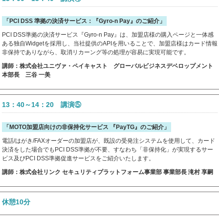
「PCI DSS 準拠の決済サービス：『Gyro-n Pay』のご紹介」
PCI DSS準拠の決済サービス『Gyro-n Pay』は、加盟店様の購入ページと一体感
ある独自Widgetを採用し、当社提供のAPIを用いることで、加盟店様はカード情報
非保持でありながら、取消リカーング等の処理が容易に実現可能です。
講師：株式会社ユニヴァ・ペイキャスト グローバルビジネスデベロップメント
本部長 三谷 一美
13：40～14：20 講演⑤
「MOTO加盟店向けの非保持化サービス 『PayTG』のご紹介」
電話/はがき/FAXオーダーの加盟店が、既設の受発注システムを使用して、カード
決済をした場合でもPCI DSS準拠が不要、すなわち「非保持化」が実現するサー
ビス及びPCI DSS準拠促進サービスをご紹介いたします。
講師：株式会社リンク セキュリティプラットフォーム事業部 事業部長 滝村 享嗣
休憩10分