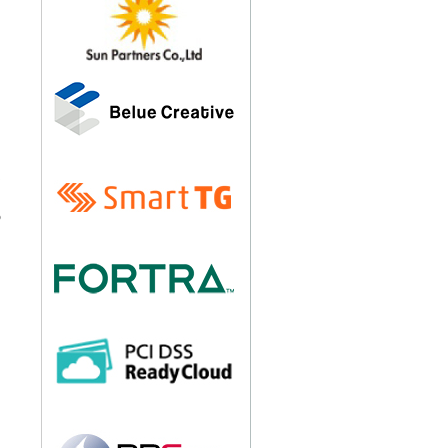
以
る
ミ
な
の