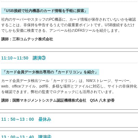
「USB接続で社内機器のカード情報を手軽に探索」
社内のサーバーやスタッフのPC機器に、カード情報が保存されていないかを確認
することは、非保持を申告するうえでの最重要ポイントです。USB接続するだけ
でしかも安価に検査できる、アンペール社のDFASツールを紹介します。
講師：三和コムテック株式会社
11:10～11:50 講演③
「カード会員データ検出専用の『カードリコン』を紹介」
カード会員データ検出ツール「カードリコン」は、NWストレージ、サーバー、
web、officeファイル、pdf等、多様な場所とファイルに対応し、サイトの非保持化
を確認できます。弊社の監査でログチェックにも活用されています。
講師：国際マネジメントシステム認証機構株式会社 QSA 八木 妙香
11：50～13：00 昼休み
13：00～13：40 講演④