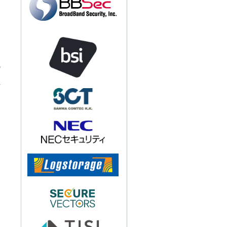
当
の
行