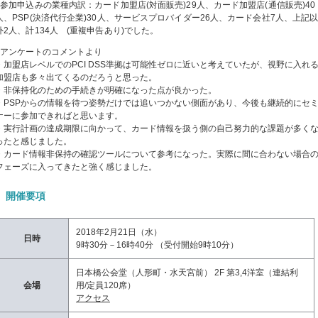
●参加申込みの業種内訳：カード加盟店(対面販売)29人、カード加盟店(通信販売)40
人、PSP(決済代行企業)30人、サービスプロバイダー26人、カード会社7人、上記
外2人、計134人 (重複申告あり)でした。
●アンケートのコメントより
・加盟店レベルでのPCI DSS準拠は可能性ゼロに近いと考えていたが、視野に入れ
加盟店も多々出てくるのだろうと思った。
・非保持化のための手続きが明確になった点が良かった。
・PSPからの情報を待つ姿勢だけでは追いつかない側面があり、今後も継続的にセ
ナーに参加できればと思います。
・実行計画の達成期限に向かって、カード情報を扱う側の自己努力的な課題が多く
ったと感じました。
・カード情報非保持の確認ツールについて参考になった。実際に間に合わない場合
フェーズに入ってきたと強く感じました。
開催要項
2018年2月21日（水）
日時
9時30分－16時40分 （受付開始9時10分）
日本橋公会堂（人形町・水天宮前） 2F 第3,4洋室（連結利
会場
用/定員120席）
アクセス