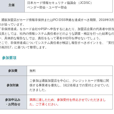
日本カード情報セキュリティ協議会 （JCDSC）
主催
ベンダー部会・ユーザー部会
通販加盟店がカード情報非保持またはPCI DSS準拠を達成すべき期限、2018年3月
末が迫っています。
「非保持達成」をカード会社やPSPへ申告するにあたり、加盟店企業の代表者や担
役員としては、社内の情報システム責任者がどのような調査・検証を行った結果な
か、具体的な報告なしでは、責任をもって署名や社印を押せないでしょう。
そこで、非保持達成についてシステム責任者が検証し報告すべきポイントを、「実
計画2017」に基づいて整理します。
参加要項
参加費
無料
ご参加は通販加盟店を中心に、クレジットカード情報に関
参加対象
係する事業者を優先し、1社2名様までの受付とさせていた
だきました。
参加申込み
満席に達したため、参加受付を停止させていただきまし
・お問合せ
た。ご了承ください。