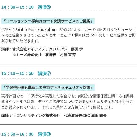
14：30～15：10 講演⑥
「コールセンター様向けカード決済サービスのご提案」
P2PE（Point to Point Encryption）の実現により、カード情報内回りソリューショ
ンのご提案をさせていただきます。またPSP様向けにP2PEのサービス提供をご提
案させていただきます。
講師：株式会社アイディテックジャパン 藤川 学
ルミーズ株式会社 取締役 村澤 直芳
15：10～15：50 講演⑦
「非保持化後も継続して注力すべきセキュリティ対策」
実行計画では、非保持化を実現した場合でも、継続的な情報保護に関する従業員
教育やウィルス対策、デバイス管理等について必要なセキュリティ対策を行うこ
とが要求されています。それらの具体的な方策について解説します。
講師：f j コンサルティング株式会社 代表取締役CEO 瀬田 陽介
15：50～16：30 講演⑧