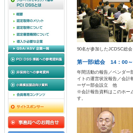
90名が参加したJCDSC総会
第一部/総会 14：00～
年間活動の報告／ベンダー部
イトの運営状況報告／会計報
ーザー部会設立 他
※会計報告資料はこのホー
す。