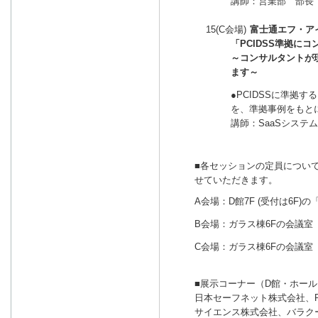
講師：営業部 部長
15(C会場)
富士通エフ・ア
「PCIDSS準拠に
～コンサルタントが
ます～
●PCIDSSに準拠
を、準拠事例をもと
講師：SaaSシステ
■各セッションの定員につい
せていただきます。
A会場：D館7F (受付は6F)の
B会場：ガラス棟6Fの会議室「
C会場：ガラス棟6Fの会議室「
■展示コーナー（D館・ホール
日本セーフネット株式会社、Paym
サイエンス株式会社、バラク