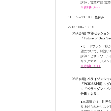
講師：営業本部 営業
※資料PDF>>
11：55～13：00 昼休み
2) 13：00～13：45
04(A会場)
本部セッション
「Future of Data Se
●カードブランド様
望について、解説い
講師：ビザ・ワール
リスクマネージメン
※資料PDF>>
05(B会場)
ベライゾンジャ
「PCIDSS対応 
～「ベライゾン・ペ
告書」より～
●本講演では、世界各
り上げられたリスク事