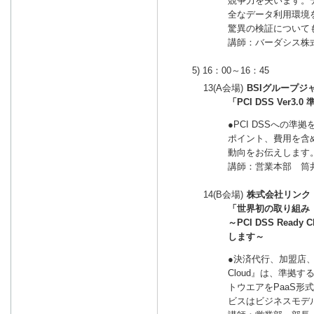
競争力を失います。
全なデータ利用環境を
驚異の検証について
講師：バーダシス株
5) 16：00～16：45
13(A会場)
BSIグループジ
「PCI DSS Ver
●PCI DSSへの
ポイント、費用を含
動向をお伝えします
講師：営業本部 筒
14(B会場)
株式会社リンク
「世界初の取り組み 
～PCI DSS Rea
します～
●決済代行、加盟店、カ
Cloud』は、準拠
トウエアをPaaS
ビスはビジネスモデ