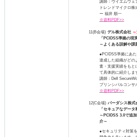
講師：ヴイエムウェア
トレンドマイクロ株
ー 福井 順一
※資料PDF>>
11(B会場)
デル株式会社
～
「PCIDSS準拠の
～よくある誤解や課
●PCIDSS準拠に
達成した組織がどの
査・支援実績をもと
て具体的に紹介しま
講師：Dell Secu
プリンシパルコンサル
※資料PDF>>
12(C会場)
バーダシス株式
「セキュアなデータ
～PCIDSS 3.
介～
●セキュリティ対策