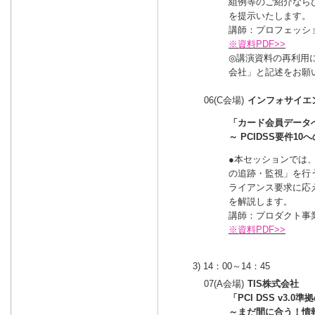
組例等のご紹介なら
を提示いたします。 
講師：プロフェッシ
※資料PDF>>
◎講演資料の再利用
会社」と記述をお願
06(C会場)
インフォサイエ
「カード会員データ
～ PCIDSS要件1
●本セッションでは、
の追跡・監視」を行
ライアンス要求に応
を解説します。
講師：プロダクト事業
※資料PDF>>
3) 14：00～14：45
07(A会場)
TIS株式会社
「PCI DSS v3
～まだ間に合う！情報