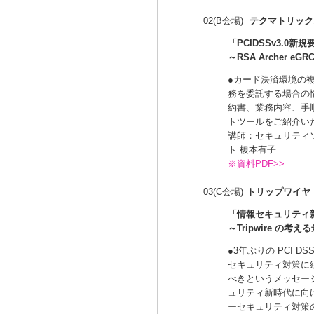
02(B会場)
テクマトリック
「PCIDSSv3.0
～RSA Archer eGR
●カード決済環境の
務を委託する場合の
約書、業務内容、手
トツールをご紹介い
講師：セキュリティ
ト 榎本有子
※資料PDF>>
03(C会場)
トリップワイヤ
「情報セキュリティ
～Tripwire の
●3年ぶりの PCI 
セキュリティ対策に
べきというメッセー
ュリティ新時代に向け、
ーセキュリティ対策