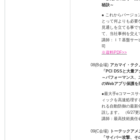
秘訣～
● これからバージョ
とって何よりも必要
見通しを立てる事です
て、当社事例を交え
講師：ＩＴ基盤サー
司
※資料PDF>>
08(B会場)
アカマイ・テク
「PCI DSSと大量
～パフォーマンス、
のWebアプリ保護を
●最大手eコマース
ィックを高速処理するAka
れる自動防御の最新
説します。 （6/27
講師：最高技術責任
09(C会場)
トーテックアメ
「サイバー攻撃、そ