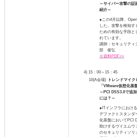
～サイバー攻撃の証
紹介～
●この4月以降、Op
した。攻撃を検知す
ための有効な手段と
れています。
講師：セキュリティ
部 俊弘
※資料PDF>>
4) 15：00～15：45
10(A会場)
トレンドマイク
「VMware仮想化基
～PCI DSS3.
には？～
●ITインフラにお
デファクトスタンダ
化基盤においてPCI
助けするヴイエムウ
のセキュリティソリ